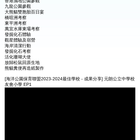
香港濕地公園參觀
九龍公園參觀
大熊貓雙胞胎百日宴
橋咀洲考察
東平洲考察
萬宜水庫東壩考察
發掘化石體驗
觀星體驗及宿營
海岸清潔行動
發掘化石考察
活化珊瑚大使
放歸松鼠回原生地
熊貓糞便再造紙製作
[海洋公園保育聯盟2023-2024最佳學校 - 成果分享] 元朗公立中學校
友會小學 EP1