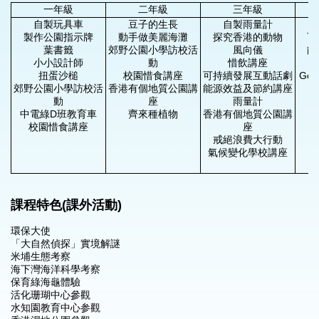
一年級
二年級
三年級
自製玩具車
豆子的生長
自製雨量計
製作公園指示牌
動手做美麗海灘
探究香港的動物
可
葉書籤
郊野公園小學訪校活
風向儀
能
小小設計師
動
惜飲講座
扭蛋沙槌
校園惜食講座
可持續發展互動話劇
Goo
郊野公園小學訪校活
香港有個地質公園講
能源效益及節約講座
動
座
雨量計
中電綠D班教育車
齊來種植物
香港有個地質公園講
校園惜食講座
座
戒絕浪費大行動
氣候變化學校講座
課程特色(課外活動)
環保大使
「大自然偵探」實境解謎
米埔生態考察
海下灣海洋科學考察
保育綠海龜體驗
活化珊瑚中心參觀
水知園教育中心参觀