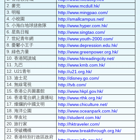
2. 麥兜
http://www.mcdull.hk/
3. 明報
http://www.mingpao.com/
4. 小校園
http://smallcampus.net/
5. 小海白地球拯救隊
http://www.hyper.com.hk/
6. 星島日報
http://www.singtao.com/
7. 世紀青年網
http://www.youth-2000.com/
8. 憂鬱小王子
http://www.depression.edu.hk/
9. 綠色力量
http://www.greenpower.org.hk/
10. 香港閱讀城
http://www.hkreadingcity.net/
11. 九巴
http://www.kmb.com.hk/
12. U21青年
http://u21.org.hk/
13. 迪士尼
http://disney.go.com/
14. 無線電視
http://tvb.com/
15. 香港公共圖書館
http://www.hkpl.gov.hk/
16. 香港電台網上廣播站
http://www.rthk.org.hk/
17. 燦爛的中國文明
http://www.chiculture.net/
18. 海洋公園
http://www.oceanpark.com.hk/
19. 學友社
http://student.com.hk/
20. 旅行家
http://hktraveler.com/
21. 突破機構
http://www.breakthrough.org.hk/
22. 香港特別行政區政府