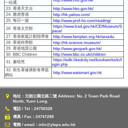
http://www.info.gov.hk/
一站通
23. 香港天文台
http://www.hko.gov.hk/
24. 雅虎香港
http://hk.yahoo.com/
25. 每日一篇
http://www.prof-ho.com/reading/
https://www.lcsd.gov.hk/CE/Museum/S
26. 香港太空館
pace/
27. 香港家庭計劃指導會
http://www.famplan.org.hk/sexedu
28. 香港科學館
http://hk.science.museum/
29. 香港地質公園
http://www.geopark.gov.hk/
30. BBC Children
http://www.bbc.co.uk/children
https://edb.hkedcity.net/bookworks/tc/l
31. 書唔兇
ogin.php
32. 衛生署健康飲食專題
http://www.eatsmart.gov.hk
網站
地址：元朗公園北路二號 Address: No. 2 Town Park Road
North, Yuen Long.
電話 / Tel：24750328
傳真 / Fax：24747289
電郵 / email：info@ylaps.edu.hk