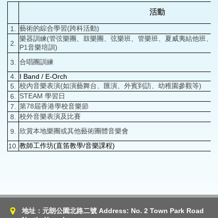
活動
藝術的綜合學習(跨科活動)
1.
樂器訓練(管弦樂團、鼓樂團、弦樂班、管樂班、夏威夷結他班、
2.
P1音樂培訓)
合唱團訓練
3.
4.
I Band / E-Orch
校內音樂表演(如演藝舞台、匯演、外賓到訪、幼稚園參觀等)
5.
STEAM 學習日
6.
第78屆香港學校音樂節
7.
校外音樂表演及比賽
8.
欣賞本地樂團或其他藝術團體音樂會
9.
教師工作坊(直笛教學/音樂課程)
10.
地址：元朗公園北路二號 Address: No. 2 Town Park Road